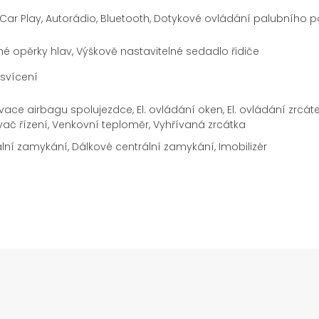
Car Play, Autorádio, Bluetooth, Dotykové ovládání palubního po
é opěrky hlav, Výškově nastavitelné sedadlo řidiče
svícení
vace airbagu spolujezdce, El. ovládání oken, El. ovládání zrcátek
vač řízení, Venkovní teploměr, Vyhřívaná zrcátka
lní zamykání, Dálkové centrální zamykání, Imobilizér