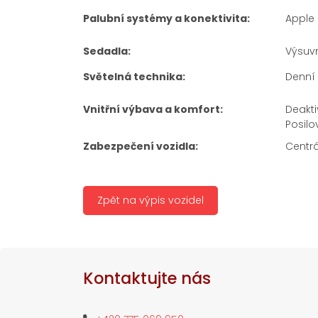
Palubní systémy a konektivita:
Apple 
Sedadla:
Výsuvn
Světelná technika:
Denní 
Vnitřní výbava a komfort:
Deakti
Posilo
Zabezpečení vozidla:
Centrá
Zpět na výpis vozidel
Kontaktujte nás