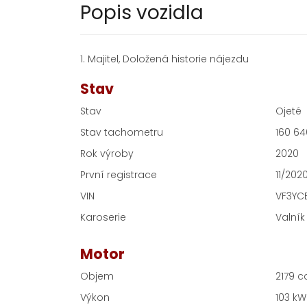
Popis vozidla
1. Majitel, Doložená historie nájezdu
Stav
Stav
Ojeté
Stav tachometru
160 6
Rok výroby
2020
První registrace
11/202
VIN
VF3YC
Karoserie
Valník
Motor
Objem
2179 
Výkon
103 kW