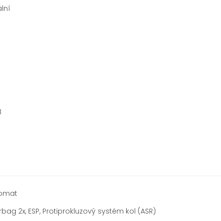
lní
8
omat
irbag 2x, ESP, Protiprokluzový systém kol (ASR)