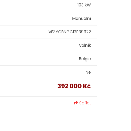
103 kW
Manuální
VF3YCBNGC12P39922
Valník
Belgie
Ne
392 000 Kč
Sdílet