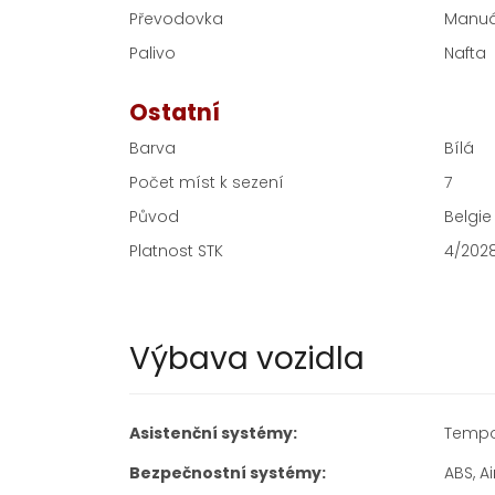
Převodovka
Manuá
Palivo
Nafta
Ostatní
Barva
Bílá
Počet míst k sezení
7
Původ
Belgie
Platnost STK
4/202
Výbava vozidla
Asistenční systémy:
Temp
Bezpečnostní systémy:
ABS, A