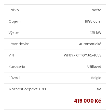
Palivo
Nafta
Objem
1995 ccm
Výkon
125 kW
Převodovka
Automatická
VIN
WF0YXXTTGYJR54053
Karoserie
Užitkové
Původ
Belgie
Možnost odpočtu DPH
Ne
419 000 Kč