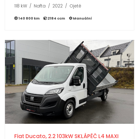
118 kW / Nafta / 2022 / Ojeté
140 800 km
2184 ccm
Manuální
Fiat Ducato, 2.2 103kW SKLÁPĚČ L4 MAXI