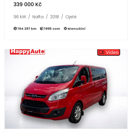
339 000 Kč
96 kW / Nafta / 2018 / Ojeté
194 297 km
1995 ccm
Manuální