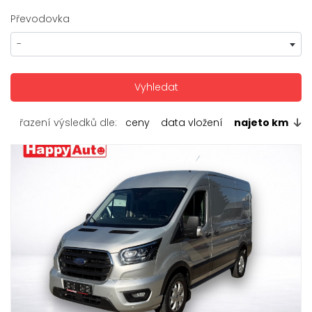
Převodovka
-
řazení výsledků dle:
ceny
data vložení
najeto km