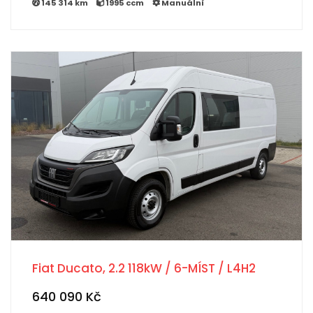
145 314 km
1995 ccm
Manuální
Fiat Ducato, 2.2 118kW / 6-MÍST / L4H2
640 090 Kč