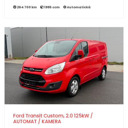
264 700 km
1995 ccm
Automatická
Ford Transit Custom, 2.0 125kW /
AUTOMAT / KAMERA