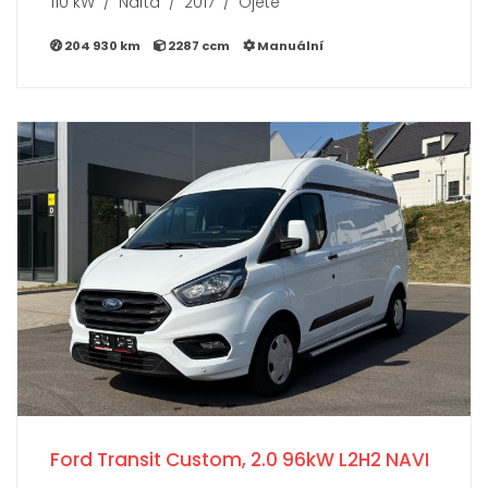
110 kW / Nafta / 2017 / Ojeté
204 930 km
2287 ccm
Manuální
Ford Transit Custom, 2.0 96kW L2H2 NAVI