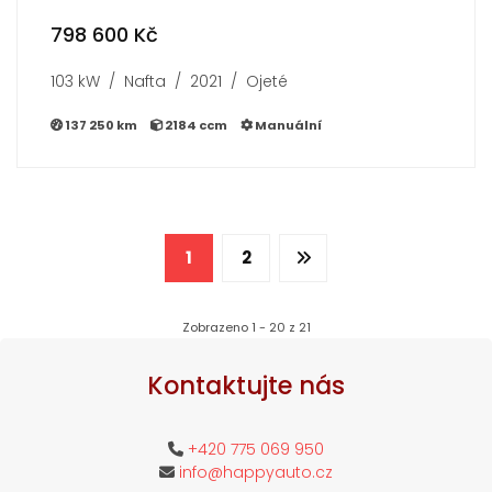
798 600 Kč
103 kW / Nafta / 2021 / Ojeté
137 250 km
2184 ccm
Manuální
1
2
Zobrazeno 1 - 20 z 21
Kontaktujte nás
+420 775 069 950
info@happyauto.cz