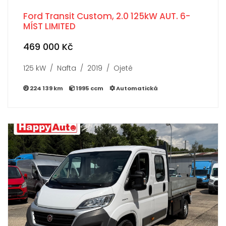
Ford Transit Custom, 2.0 125kW AUT. 6-
MÍST LIMITED
469 000 Kč
125 kW / Nafta / 2019 / Ojeté
224 139 km
1995 ccm
Automatická