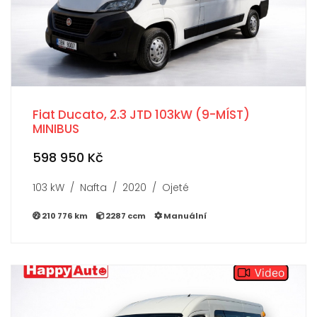
Fiat Ducato, 2.3 JTD 103kW (9-MÍST)
MINIBUS
598 950 Kč
103 kW / Nafta / 2020 / Ojeté
210 776 km
2287 ccm
Manuální