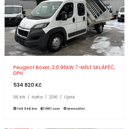
Peugeot Boxer, 2.0 96kW 7-MÍST SKLÁPĚČ,
DPH
534 820 Kč
96 kW / Nafta / 2016 / Ojeté
146 346 km
1997 ccm
Manuální