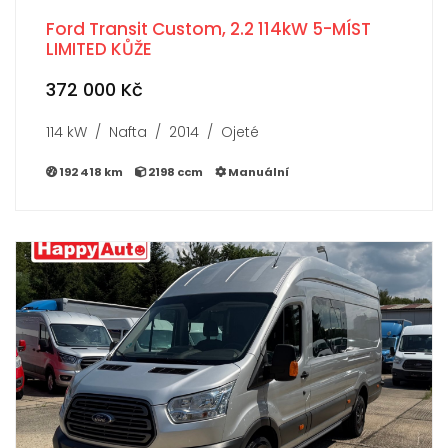
Ford Transit Custom, 2.2 114kW 5-MÍST
LIMITED KŮŽE
372 000 Kč
114 kW / Nafta / 2014 / Ojeté
192 418 km
2198 ccm
Manuální